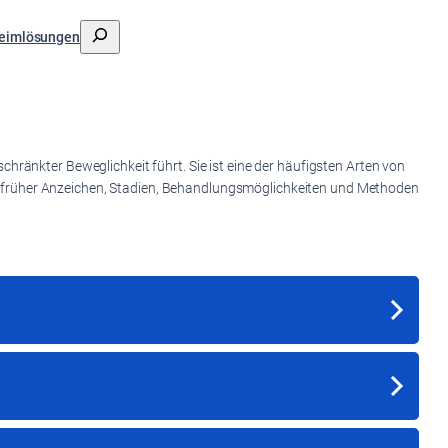
搜
eimlösungen
索
hränkter Beweglichkeit führt. Sie ist eine der häufigsten Arten von
lich früher Anzeichen, Stadien, Behandlungsmöglichkeiten und Methoden