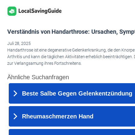
Zum
Inhalt
springen
Verständnis von Handarthrose: Ursachen, Sym
Juli 28, 2025
Handarthrose ist eine degenerative Gelenkerkrankung, die den Knorpel 
Arthritis und kann die täglichen Aktivitäten erheblich beeinträchtige
zur Verlangsamung ihres Fortschreitens.