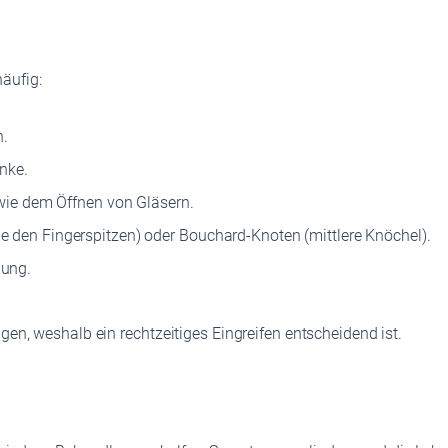
äufig:
n.
nke.
 wie dem Öffnen von Gläsern.
 den Fingerspitzen) oder Bouchard-Knoten (mittlere Knöchel).
gung.
gen, weshalb ein rechtzeitiges Eingreifen entscheidend ist.