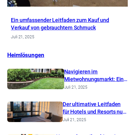
Ein umfassender Leitfaden zum Kauf und
Verkauf von gebrauchtem Schmuck
Juli 21, 2025
Heimlösungen
Navigieren im
Mietwohnungsmarkt: Ein
umfassender Leitfaden
Juli 21, 2025
Der ultimative Leitfaden
für Hotels und Resorts nur
für Erwachsene
Juli 21, 2025