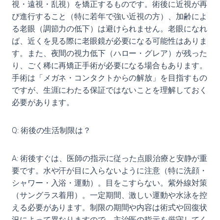
視・遠視・乱視）を矯正するものです。術後に近視が再
び進行すること（特に若年で強い近視の方）、加齢によ
る老眼（調節力の低下）は避けられません。老眼になれ
ば、近くを見る際に老眼鏡が必要になる可能性はありま
す。また、夜間の視力低下（ハロー・グレア）が残った
り、ごく稀に再矯正手術が必要になる場合もあります。
手術は「メガネ・コンタクトからの解放」を目指すもの
ですが、生涯にわたる保証ではないことを理解しておく
必要があります。
Q: 術後の生活制限は？
A: 術後すぐは、医師の指示に従った点眼治療と安静が重
要です。水や汗が目に入らないように注意（特に洗顔・
シャワー・入浴・運動）。目をこすらない。紫外線対策
（サングラス着用）。一定期間、激しい運動や水泳を控
える必要があります。制限の期間や内容は術式や回復状
況によって異なりますので、主治医の指示を厳守してく