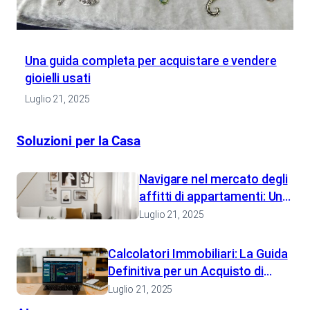
Una guida completa per acquistare e vendere
gioielli usati
Luglio 21, 2025
Soluzioni per la Casa
Navigare nel mercato degli
affitti di appartamenti: Una
guida completa
Luglio 21, 2025
Calcolatori Immobiliari: La Guida
Definitiva per un Acquisto di
Casa più Intelligente e una
Luglio 21, 2025
Pianificazione Finanziaria