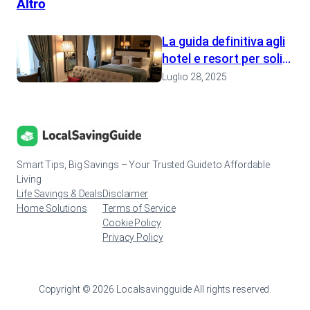
Altro
La guida definitiva agli
hotel e resort per soli
adulti
Luglio 28, 2025
Smart Tips, Big Savings – Your Trusted Guide to Affordable
Living
Life Savings & Deals
Disclaimer
Home Solutions
Terms of Service
Cookie Policy
Privacy Policy
Copyright © 2026 Localsavingguide All rights reserved.