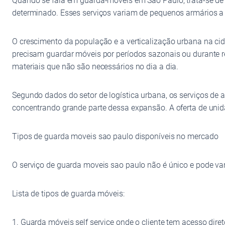
Quando se fala em guarda-móveis em São Paulo, trata-se de 
determinado. Esses serviços variam de pequenos armários a g
O crescimento da população e a verticalização urbana na 
precisam guardar móveis por períodos sazonais ou durante 
materiais que não são necessários no dia a dia.
Segundo dados do setor de logística urbana, os serviços de
concentrando grande parte dessa expansão. A oferta de un
Tipos de guarda moveis sao paulo disponíveis no mercado
O serviço de guarda moveis sao paulo não é único e pode vari
Lista de tipos de guarda móveis:
1. Guarda móveis self service onde o cliente tem acesso di