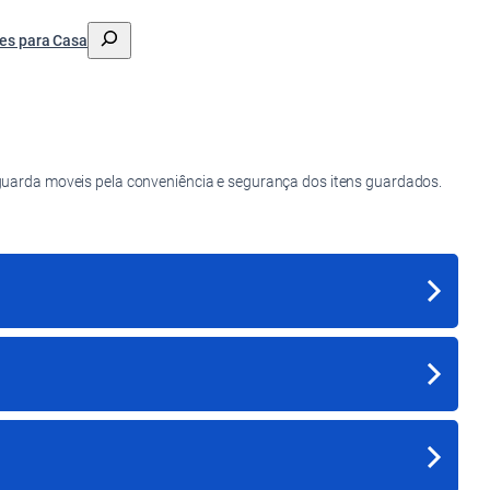
搜
es para Casa
索
guarda moveis pela conveniência e segurança dos itens guardados.