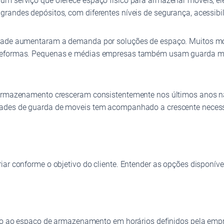
um serviço que oferece espaço físico para armazenar móveis, el
randes depósitos, com diferentes níveis de segurança, acessibi
cidade aumentaram a demanda por soluções de espaço. Muitos m
reformas. Pequenas e médias empresas também usam guarda móve
 armazenamento cresceram consistentemente nos últimos anos nas
idades de guarda de moveis tem acompanhado a crescente nece
ar conforme o objetivo do cliente. Entender as opções disponívei
reto ao espaço de armazenamento em horários definidos pela emp