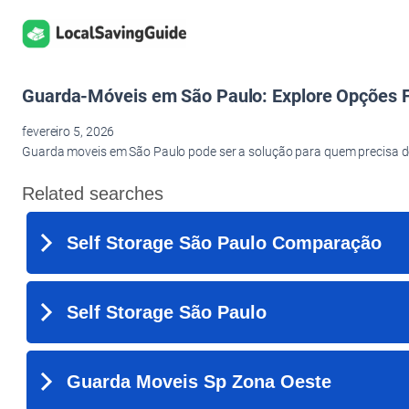
Pular
para
o
conteúdo
Guarda‑Móveis em São Paulo: Explore Opções Fl
fevereiro 5, 2026
Guarda moveis em São Paulo pode ser a solução para quem precisa de