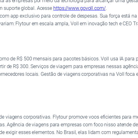
a as empresas por meio da tecnologia para alcançar uma gestão c
 suporte global. Acesse
https://www.govoll.com/
.
 com app exclusivo para controle de despesas. Sua força está na
variam: Flytour em escala ampla, Voll em inovação tech e CEO Tr
torno de R$ 500 mensais para pacotes básicos. Voll usa IA para 
artir de R$ 300. Serviços de viagem para empresas nessas agênc
rnecedores locais. Gestão de viagens corporativas na Voll foca 
de viagens corporativas. Flytour promove voos eficientes para m
urtas. Agência de viagens para empresas com foco nisso atende
ode exigir esses elementos. No Brasil, elas lidam com regulament