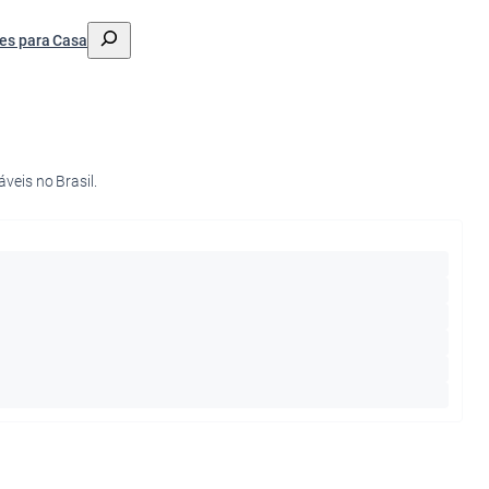
搜
es para Casa
索
veis no Brasil.