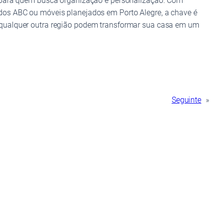
s para quem busca organização e personalização. Com
dos ABC ou móveis planejados em Porto Alegre, a chave é
 qualquer outra região podem transformar sua casa em um
Seguinte
»