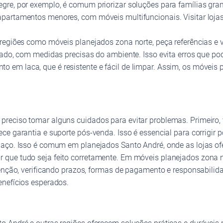
egre, por exemplo, é comum priorizar soluções para famílias 
apartamentos menores, com móveis multifuncionais. Visitar loja
egiões como móveis planejados zona norte, peça referências e ve
hado, com medidas precisas do ambiente. Isso evita erros que po
em laca, que é resistente e fácil de limpar. Assim, os móveis
reciso tomar alguns cuidados para evitar problemas. Primeiro,
e garantia e suporte pós-venda. Isso é essencial para corrigir po
paço. Isso é comum em planejados Santo André, onde as lojas of
 que tudo seja feito corretamente. Em móveis planejados zona
atenção, verificando prazos, formas de pagamento e responsabil
enefícios esperados.