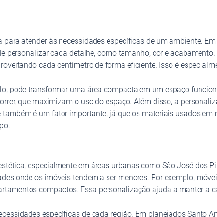
a para atender às necessidades específicas de um ambiente. Em
e de personalizar cada detalhe, como tamanho, cor e acabamento
proveitando cada centímetro de forma eficiente. Isso é especia
plo, pode transformar uma área compacta em um espaço funciona
correr, que maximizam o uso do espaço. Além disso, a personali
e também é um fator importante, já que os materiais usados em
po.
stética, especialmente em áreas urbanas como São José dos Pin
ades onde os imóveis tendem a ser menores. Por exemplo, móveis
artamentos compactos. Essa personalização ajuda a manter a c
ecessidades específicas de cada região. Em planejados Santo And