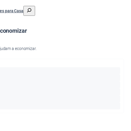
搜
es para Casa
索
economizar
ajudam a economizar.