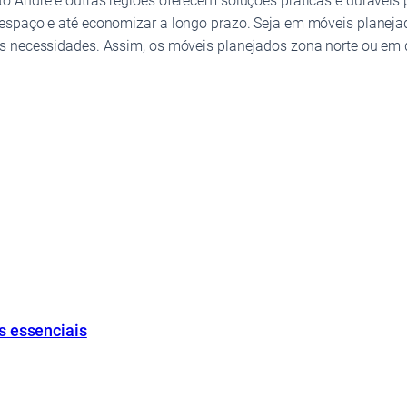
to André e outras regiões oferecem soluções práticas e durávei
espaço e até economizar a longo prazo. Seja em móveis planeja
as necessidades. Assim, os móveis planejados zona norte ou em
s essenciais