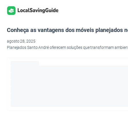
Pular
para
o
conteúdo
Conheça as vantagens dos móveis planejados no
agosto 28, 2025
Planejados Santo André oferecem soluções que transformam ambient