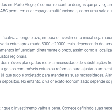
ados em Porto Alegre, é comum encontrar designs que privilegi
 ABC permitem criar espaços multifuncionais, como uma sala qu
icativa a longo prazo, embora o investimento inicial seja maio
varia entre aproximado 5000 e 20000 reais, dependendo do tama
bamentos influenciam diretamente o preço, assim como a localiza
ustos regionais.
e dos móveis planejados reduz a necessidade de substituições fr
ita gastos com móveis extras ou reformas para ajustar o ambien
já que tudo é projetado para atender às suas necessidades. Além 
epósitos. No entanto, o valor exato economizado depende do pro
ir que o investimento valha a pena. Comece definindo suas nec