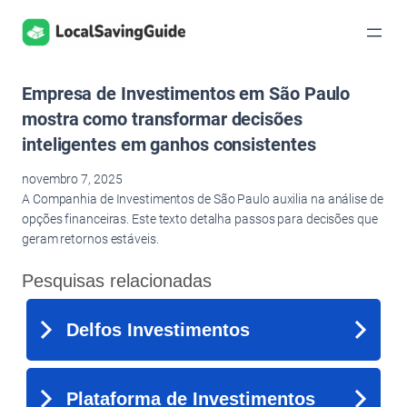
Pular
para
o
conteúdo
Empresa de Investimentos em São Paulo
mostra como transformar decisões
inteligentes em ganhos consistentes
novembro 7, 2025
A Companhia de Investimentos de São Paulo auxilia na análise de
opções financeiras. Este texto detalha passos para decisões que
geram retornos estáveis.