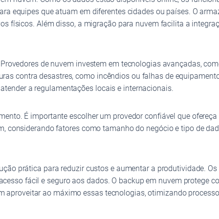
 para equipes que atuam em diferentes cidades ou países. O ar
os físicos. Além disso, a migração para nuvem facilita a integr
. Provedores de nuvem investem em tecnologias avançadas, como c
as contra desastres, como incêndios ou falhas de equipament
ender a regulamentações locais e internacionais.
mento. É importante escolher um provedor confiável que ofereça
vem, considerando fatores como tamanho do negócio e tipo de d
ão prática para reduzir custos e aumentar a produtividade. Os s
esso fácil e seguro aos dados. O backup em nuvem protege con
aproveitar ao máximo essas tecnologias, otimizando processo