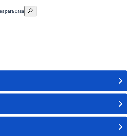
搜
es para Casa
索