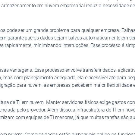
, o armazenamento em nuvem empresarial reduz a necessidade d
dos pode ser um grande problema para qualquer empresa. Falhas
m garante que os dados sejam salvos automaticamente em serv
 rapidamente, minimizando interrupções. Esse processo é simp
as vantagens. Esse processo envolve transferir dados, aplicativo
 mas com planejamento adequado, ela é acessível até para peq
 migração para nuvem, as empresas percebem maior flexibilidade 
utura de TI em nuvem. Manter servidores físicos exige gastos co
erenciada pelo provedor. Além disso, a infraestrutura de TI em n
mizam com equipes de TI menores, já que muitas tarefas são a
em nuvem. Como os dados estão disponíveis online, os funcionár