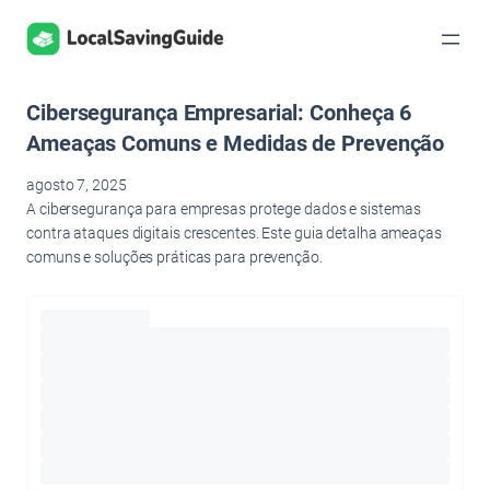
Pular
para
o
conteúdo
Cibersegurança Empresarial: Conheça 6
Ameaças Comuns e Medidas de Prevenção
agosto 7, 2025
A cibersegurança para empresas protege dados e sistemas
contra ataques digitais crescentes. Este guia detalha ameaças
comuns e soluções práticas para prevenção.