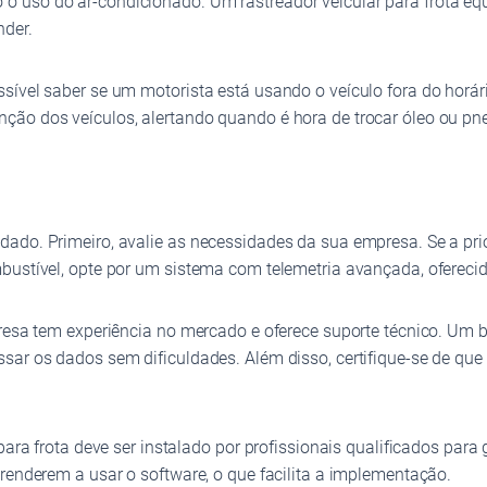
o uso do ar-condicionado. Um rastreador veicular para frota e
nder.
sível saber se um motorista está usando o veículo fora do horár
ção dos veículos, alertando quando é hora de trocar óleo ou p
ado. Primeiro, avalie as necessidades da sua empresa. Se a prior
bustível, opte por um sistema com telemetria avançada, oferecid
resa tem experiência no mercado e oferece suporte técnico. Um b
sar os dados sem dificuldades. Além disso, certifique-se de que
 para frota deve ser instalado por profissionais qualificados pa
renderem a usar o software, o que facilita a implementação.