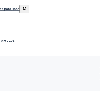
搜
es para Casa
索
prejuízos.