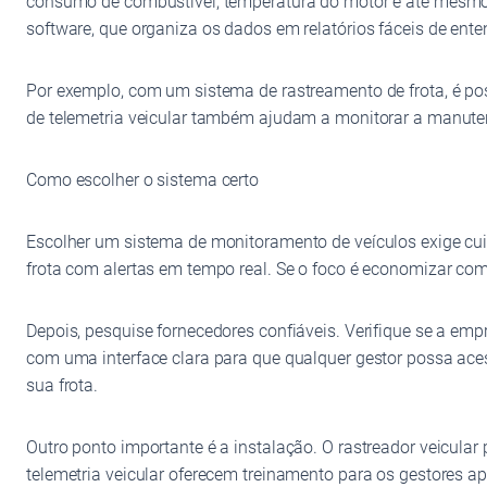
consumo de combustível, temperatura do motor e até mesmo 
software, que organiza os dados em relatórios fáceis de ente
Por exemplo, com um sistema de rastreamento de frota, é pos
de telemetria veicular também ajudam a monitorar a manuten
Como escolher o sistema certo
Escolher um sistema de monitoramento de veículos exige cuid
frota com alertas em tempo real. Se o foco é economizar com
Depois, pesquise fornecedores confiáveis. Verifique se a emp
com uma interface clara para que qualquer gestor possa aces
sua frota.
Outro ponto importante é a instalação. O rastreador veicular
telemetria veicular oferecem treinamento para os gestores ap